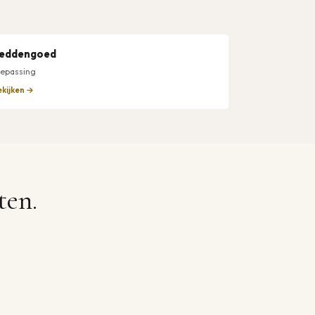
eddengoed
oepassing
ekijken →
ten.