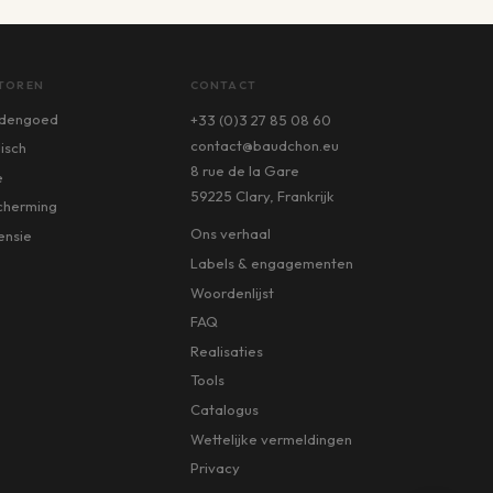
TOREN
CONTACT
dengoed
+33 (0)3 27 85 08 60
contact@baudchon.eu
isch
8 rue de la Gare
e
59225 Clary, Frankrijk
cherming
Ons verhaal
ensie
Labels & engagementen
Woordenlijst
FAQ
Realisaties
Tools
Catalogus
Wettelijke vermeldingen
Privacy