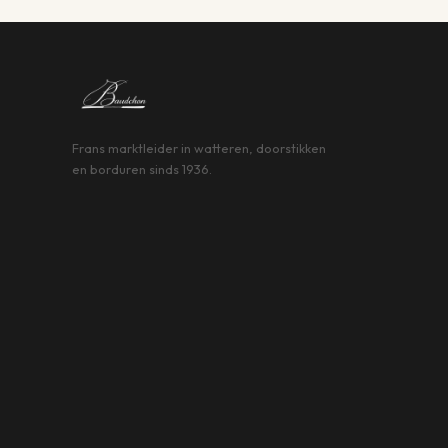
Frans marktleider in watteren, doorstikken
en borduren sinds 1936.