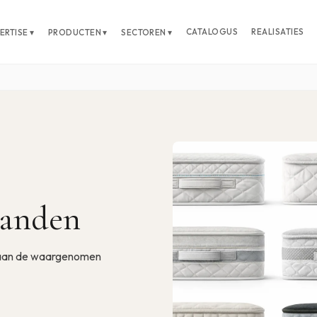
CATALOGUS
REALISATIES
ERTISE ▾
PRODUCTEN ▾
SECTOREN ▾
banden
t aan de waargenomen