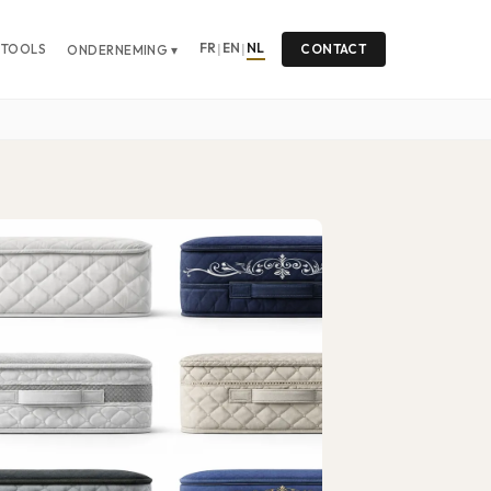
FR
EN
NL
TOOLS
|
|
CONTACT
ONDERNEMING ▾