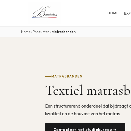
HOME
EXP
Home
›
Producten
›
Matrasbanden
MATRASBANDEN
Textiel matras
Een structurerend onderdeel dat bijdraag
kwaliteit en de houvast van het matras.
Contacteer het studiebureau →