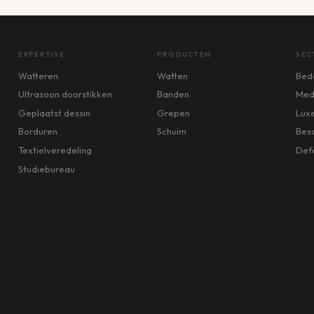
EXPERTISE
PRODUCTEN
SEC
Watteren
Watten
Bed
Ultrasoon doorstikken
Banden
Med
Geplaatst dessin
Grepen
Lux
Borduren
Schuim
Bes
Textielveredeling
Def
Studiebureau