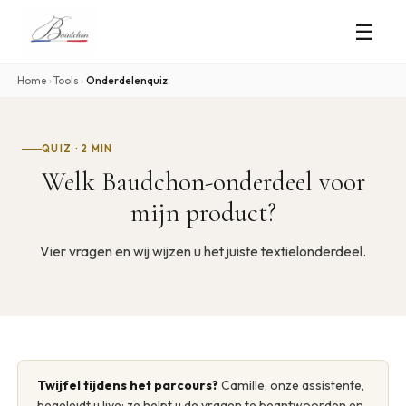
☰
Home
›
Tools
›
Onderdelenquiz
QUIZ · 2 MIN
Welk Baudchon-onderdeel voor
mijn product?
Vier vragen en wij wijzen u het juiste textielonderdeel.
Twijfel tijdens het parcours?
Camille, onze assistente,
begeleidt u live: ze helpt u de vragen te beantwoorden en