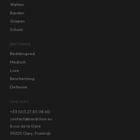
Watten
Banden
Grepen
Schuim
SECTOREN
Beddengoed
Medisch
Luxe
Bescherming
Defensie
CONTACT
+33 (0)3 27 85 08 60
contact@baudchon.eu
8 rue de la Gare
59225 Clary, Frankrijk