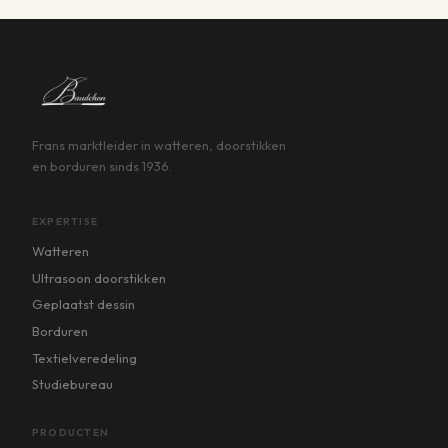
Frans marktleider in watteren, doorstikken
en borduren sinds 1936.
EXPERTISE
Watteren
Ultrasoon doorstikken
Geplaatst dessin
Borduren
Textielveredeling
Studiebureau
PRODUCTEN