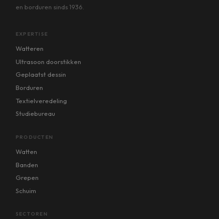
en borduren sinds 1936.
EXPERTISE
Watteren
Ultrasoon doorstikken
Geplaatst dessin
Borduren
Textielveredeling
Studiebureau
PRODUCTEN
Watten
Banden
Grepen
Schuim
SECTOREN