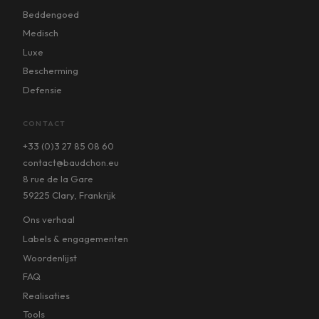
Beddengoed
Medisch
Luxe
Bescherming
Defensie
CONTACT
+33 (0)3 27 85 08 60
contact@baudchon.eu
8 rue de la Gare
59225 Clary, Frankrijk
Ons verhaal
Labels & engagementen
Woordenlijst
FAQ
Realisaties
Tools