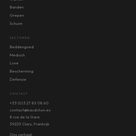
Banden
Grepen
Schuim
SECTOREN
Beddengoed
Medisch
Luxe
Bescherming
Defensie
CONTACT
+33 (0)3 27 85 08 60
contact@baudchon.eu
8 rue de la Gare
59225 Clary, Frankrijk
Ons verhaal