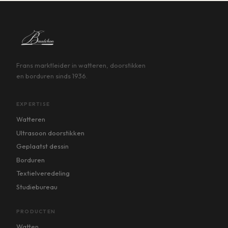
Frans marktleider in watteren, doorstikken
en borduren sinds 1936.
EXPERTISE
Watteren
Ultrasoon doorstikken
Geplaatst dessin
Borduren
Textielveredeling
Studiebureau
PRODUCTEN
Watten