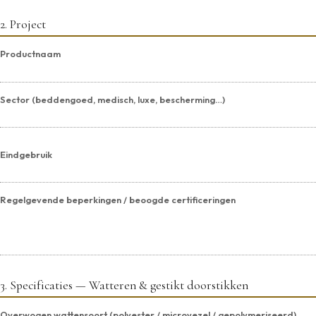
2. Project
Productnaam
Sector (beddengoed, medisch, luxe, bescherming…)
Eindgebruik
Regelgevende beperkingen / beoogde certificeringen
3. Specificaties — Watteren & gestikt doorstikken
Overwogen wattensoort (polyester / microvezel / gepolymeriseerd)