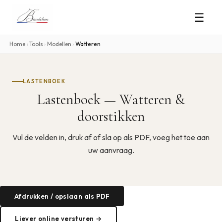
☰
Home
›
Tools
›
Modellen
›
Watteren
LASTENBOEK
Lastenboek — Watteren &
doorstikken
Vul de velden in, druk af of sla op als PDF, voeg het toe aan
uw aanvraag.
Afdrukken / opslaan als PDF
Liever online versturen →