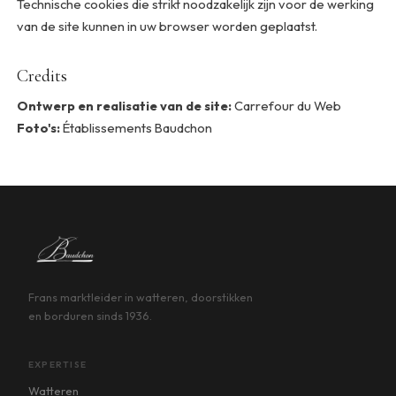
Technische cookies die strikt noodzakelijk zijn voor de werking
van de site kunnen in uw browser worden geplaatst.
Credits
Ontwerp en realisatie van de site:
Carrefour du Web
Foto's:
Établissements Baudchon
Frans marktleider in watteren, doorstikken
en borduren sinds 1936.
EXPERTISE
Watteren