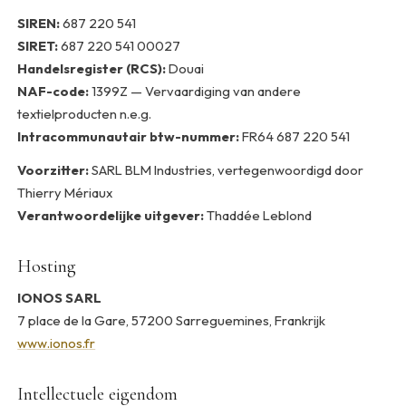
SIREN:
687 220 541
SIRET:
687 220 541 00027
Handelsregister (RCS):
Douai
NAF-code:
1399Z — Vervaardiging van andere
textielproducten n.e.g.
Intracommunautair btw-nummer:
FR64 687 220 541
Voorzitter:
SARL BLM Industries, vertegenwoordigd door
Thierry Mériaux
Verantwoordelijke uitgever:
Thaddée Leblond
Hosting
IONOS SARL
7 place de la Gare, 57200 Sarreguemines, Frankrijk
www.ionos.fr
Intellectuele eigendom