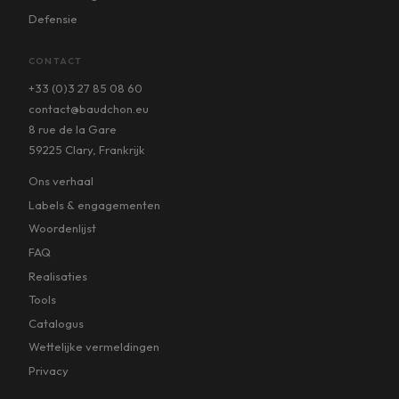
Defensie
CONTACT
+33 (0)3 27 85 08 60
contact@baudchon.eu
8 rue de la Gare
59225 Clary, Frankrijk
Ons verhaal
Labels & engagementen
Woordenlijst
FAQ
Realisaties
Tools
Catalogus
Wettelijke vermeldingen
Privacy