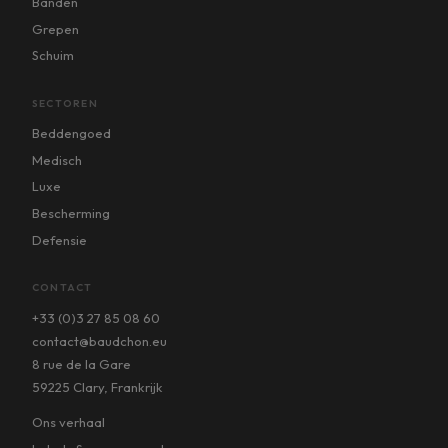
Banden
Grepen
Schuim
SECTOREN
Beddengoed
Medisch
Luxe
Bescherming
Defensie
CONTACT
+33 (0)3 27 85 08 60
contact@baudchon.eu
8 rue de la Gare
59225 Clary, Frankrijk
Ons verhaal