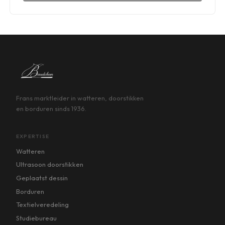
Frans marktleider in watteren, doorstikken
en borduren sinds 1936.
EXPERTISE
Watteren
Ultrasoon doorstikken
Geplaatst dessin
Borduren
Textielveredeling
Studiebureau