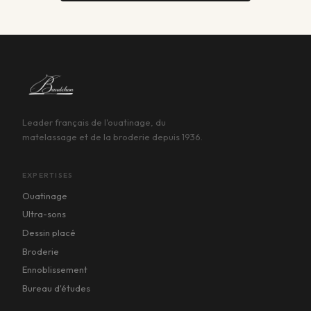
Leader français de l'ouatinage, du
matelassage et de la broderie depuis 1936.
EXPERTISES
Ouatinage
Ultra-sons
Dessin placé
Broderie
Ennoblissement
Bureau d'études