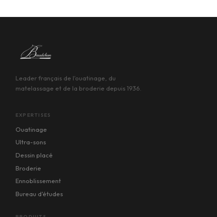
Leader français de l'ouatinage, du
matelassage et de la broderie depuis 1936.
EXPERTISES
Ouatinage
Ultra-sons
Dessin placé
Broderie
Ennoblissement
Bureau d'études
PRODUITS