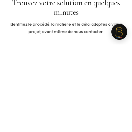
Trouvez votre solution en quelques
minutes
Identifiez le procédé, la matière et le délai adaptés à votre
projet, avant même de nous contacter.
5 min
◇
Quelle ouate pour mon produit ?
Cinq questions pour identifier la ouate adaptée à votre
usage, votre toucher recherché et votre budget.
Recommandation personnalisée en fin de parcours.
Lancer le guide →
3 min