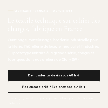
FABRICANT FRANÇAIS — DEPUIS 1936
Le textile technique sur cahier des
charges, fabriqué en France
Ouatinage, matelassage, broderie industrielle pour
la literie, l'hôtellerie de luxe, le médical et l'industrie.
Du prototype unitaire à la grande série, conçus et
fabriqués dans nos ateliers de Clary (59).
Demander un devis sous 48 h →
Pas encore prêt ? Explorez nos outils ↓
Sans engagement — réponse personnalisée par notre bureau
d'études.