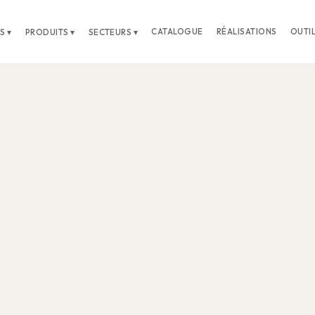
CATALOGUE
RÉALISATIONS
OUTI
S ▾
PRODUITS ▾
SECTEURS ▾