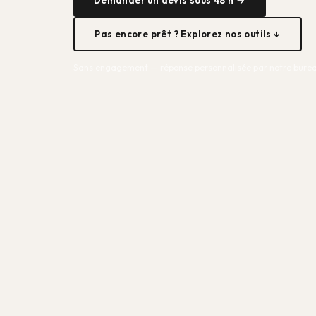
Pas encore prêt ? Explorez nos outils ↓
Sans engagement — réponse personnalisée par notre burea