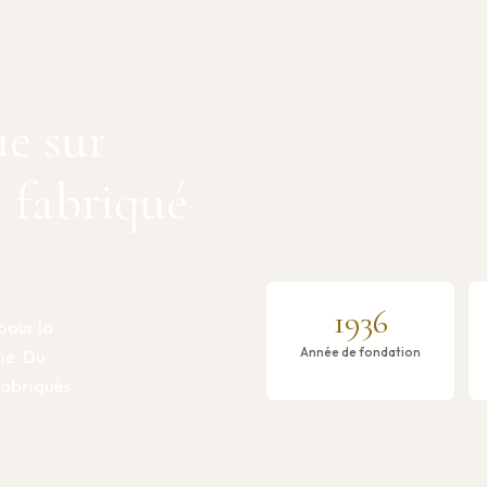
ue sur
, fabriqué
1936
pour la
Année de fondation
rie. Du
 fabriqués