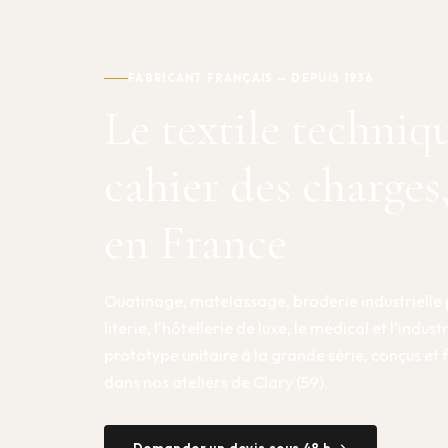
FABRICANT FRANÇAIS — DEPUIS 1936
Le textile techniq
cahier des charges
en France
Ouatinage, matelassage, broderie industrielle 
literie, l'hôtellerie de luxe, le médical et l'indust
prototype unitaire à la grande série, conçus et
dans nos ateliers de Clary (59).
Demander un devis sous 48 h →