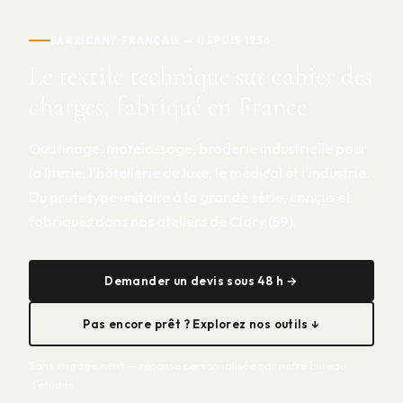
FABRICANT FRANÇAIS — DEPUIS 1936
Le textile technique sur cahier des
charges, fabriqué en France
Ouatinage, matelassage, broderie industrielle pour
la literie, l'hôtellerie de luxe, le médical et l'industrie.
Du prototype unitaire à la grande série, conçus et
fabriqués dans nos ateliers de Clary (59).
Demander un devis sous 48 h →
Pas encore prêt ? Explorez nos outils ↓
Sans engagement — réponse personnalisée par notre bureau
d'études.