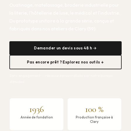
Ouatinage, matelassage, broderie industrielle pour
la literie, l'hôtellerie de luxe, le médical et l'industrie.
Du prototype unitaire à la grande série, conçus et
fabriqués dans nos ateliers de Clary (59).
Demander un devis sous 48 h →
Pas encore prêt ? Explorez nos outils ↓
Sans engagement — réponse personnalisée par notre bureau
d'études.
1936
100 %
Année de fondation
Production française à
Clary