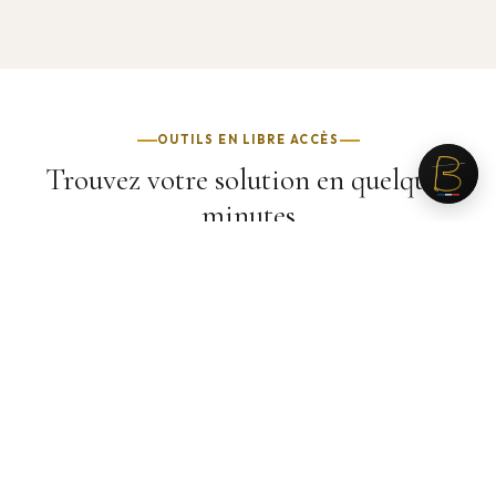
OUTILS EN LIBRE ACCÈS
Trouvez votre solution en quelques
minutes
Identifiez le procédé, la matière et le délai adaptés à votre
projet, avant même de nous contacter.
5 min
◇
Quelle ouate pour mon produit ?
Cinq questions pour identifier la ouate adaptée à votre
usage, votre toucher recherché et votre budget.