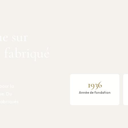
ue sur
, fabriqué
1936
pour la
Année de fondation
rie. Du
 fabriqués