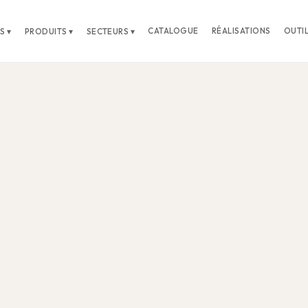
CATALOGUE
RÉALISATIONS
OUTI
S ▾
PRODUITS ▾
SECTEURS ▾