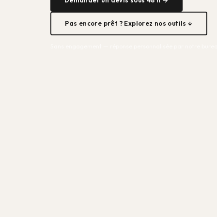
Pas encore prêt ? Explorez nos outils ↓
Sans engagement — réponse personnalisée par notre burea