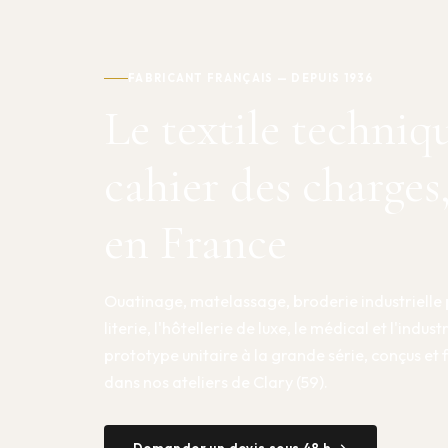
FABRICANT FRANÇAIS — DEPUIS 1936
Le textile techniq
cahier des charges
en France
Ouatinage, matelassage, broderie industrielle 
literie, l'hôtellerie de luxe, le médical et l'indust
prototype unitaire à la grande série, conçus et
dans nos ateliers de Clary (59).
Demander un devis sous 48 h →