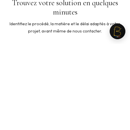
Trouvez votre solution en quelques
minutes
Identifiez le procédé, la matière et le délai adaptés à votre
projet, avant même de nous contacter.
5 min
◇
Quelle ouate pour mon produit ?
Cinq questions pour identifier la ouate adaptée à votre
usage, votre toucher recherché et votre budget.
Recommandation personnalisée en fin de parcours.
Lancer le guide →
3 min