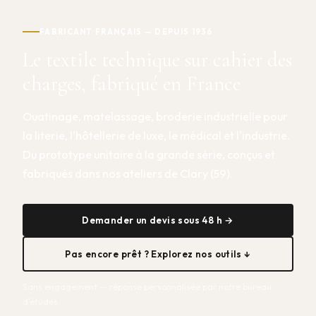
FABRICANT FRANÇAIS — DEPUIS 1936
Le textile technique sur cahier des
charges, fabriqué en France
Ouatinage, matelassage, broderie industrielle pour
la literie, l'hôtellerie de luxe, le médical et l'industrie.
Du prototype unitaire à la grande série, conçus et
fabriqués dans nos ateliers de Clary (59).
Demander un devis sous 48 h →
Pas encore prêt ? Explorez nos outils ↓
Sans engagement — réponse personnalisée par notre bureau
d'études.