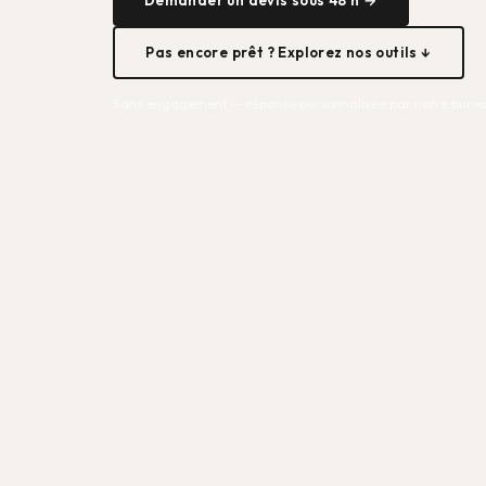
Pas encore prêt ? Explorez nos outils ↓
Sans engagement — réponse personnalisée par notre burea