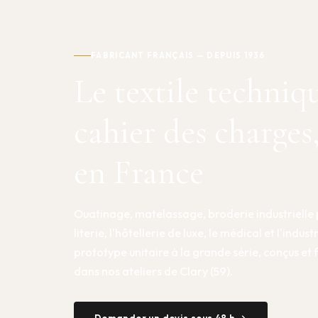
FABRICANT FRANÇAIS — DEPUIS 1936
Le textile techniq
cahier des charges
en France
Ouatinage, matelassage, broderie industrielle 
literie, l'hôtellerie de luxe, le médical et l'indust
prototype unitaire à la grande série, conçus et
dans nos ateliers de Clary (59).
Demander un devis sous 48 h →