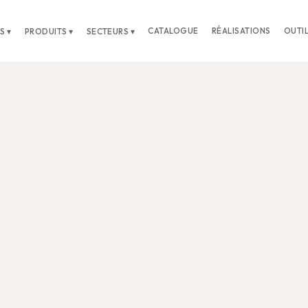
CATALOGUE
RÉALISATIONS
OUTI
S ▾
PRODUITS ▾
SECTEURS ▾