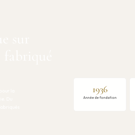
ue sur
, fabriqué
1936
pour la
Année de fondation
rie. Du
 fabriqués