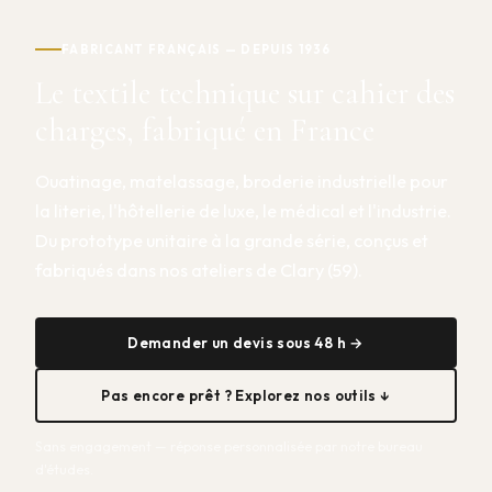
FABRICANT FRANÇAIS — DEPUIS 1936
Le textile technique sur cahier des
charges, fabriqué en France
Ouatinage, matelassage, broderie industrielle pour
la literie, l'hôtellerie de luxe, le médical et l'industrie.
Du prototype unitaire à la grande série, conçus et
fabriqués dans nos ateliers de Clary (59).
Demander un devis sous 48 h →
Pas encore prêt ? Explorez nos outils ↓
Sans engagement — réponse personnalisée par notre bureau
d'études.