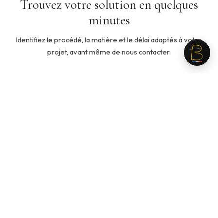
Trouvez votre solution en quelques
minutes
Identifiez le procédé, la matière et le délai adaptés à votre
projet, avant même de nous contacter.
5 min
◇
Quelle ouate pour mon produit ?
Cinq questions pour identifier la ouate adaptée à votre
usage, votre toucher recherché et votre budget.
Recommandation personnalisée en fin de parcours.
Lancer le guide →
3 min