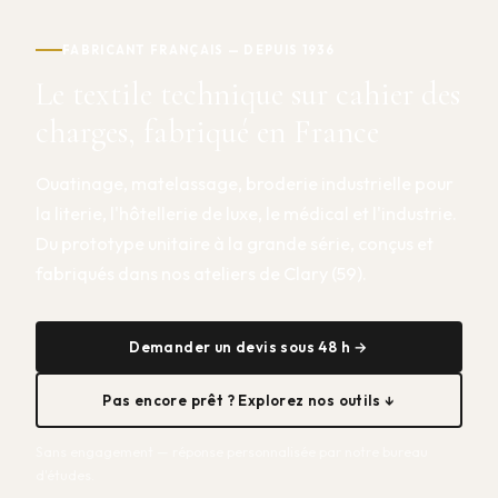
FABRICANT FRANÇAIS — DEPUIS 1936
Le textile technique sur cahier des
charges, fabriqué en France
Ouatinage, matelassage, broderie industrielle pour
la literie, l'hôtellerie de luxe, le médical et l'industrie.
Du prototype unitaire à la grande série, conçus et
fabriqués dans nos ateliers de Clary (59).
Demander un devis sous 48 h →
Pas encore prêt ? Explorez nos outils ↓
Sans engagement — réponse personnalisée par notre bureau
d'études.