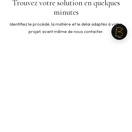
Trouvez votre solution en quelques
minutes
Identifiez le procédé, la matière et le délai adaptés à votre
projet, avant même de nous contacter.
5 min
◇
Quelle ouate pour mon produit ?
Cinq questions pour identifier la ouate adaptée à votre
usage, votre toucher recherché et votre budget.
Recommandation personnalisée en fin de parcours.
Lancer le guide →
3 min