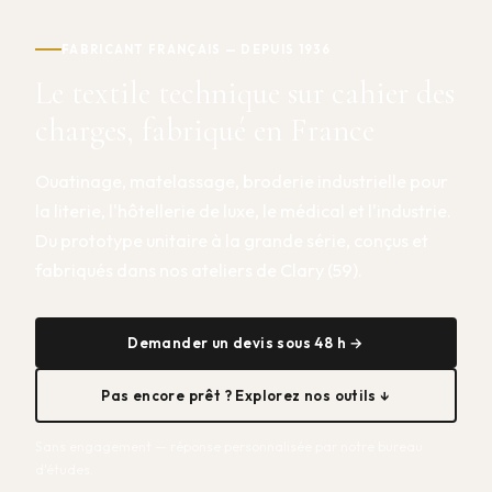
FABRICANT FRANÇAIS — DEPUIS 1936
Le textile technique sur cahier des
charges, fabriqué en France
Ouatinage, matelassage, broderie industrielle pour
la literie, l'hôtellerie de luxe, le médical et l'industrie.
Du prototype unitaire à la grande série, conçus et
fabriqués dans nos ateliers de Clary (59).
Demander un devis sous 48 h →
Pas encore prêt ? Explorez nos outils ↓
Sans engagement — réponse personnalisée par notre bureau
d'études.