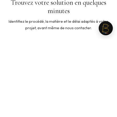
Trouvez votre solution en quelques
minutes
Identifiez le procédé, la matière et le délai adaptés à votre
projet, avant même de nous contacter.
5 min
◇
Quelle ouate pour mon produit ?
Cinq questions pour identifier la ouate adaptée à votre
usage, votre toucher recherché et votre budget.
Recommandation personnalisée en fin de parcours.
Lancer le guide →
3 min