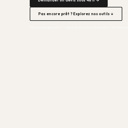
Pas encore prêt ? Explorez nos outils ↓
Sans engagement — réponse personnalisée par notre burea