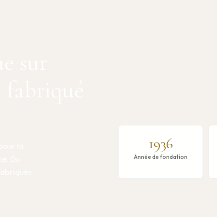
ue sur
, fabriqué
1936
pour la
Année de fondation
rie. Du
 fabriqués