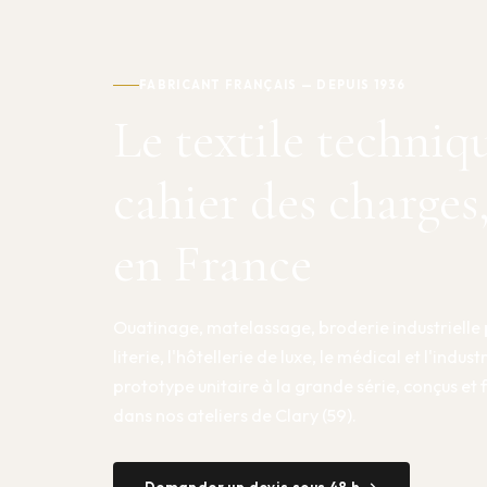
FABRICANT FRANÇAIS — DEPUIS 1936
Le textile techniq
cahier des charges
en France
Ouatinage, matelassage, broderie industrielle 
literie, l'hôtellerie de luxe, le médical et l'indust
prototype unitaire à la grande série, conçus et
dans nos ateliers de Clary (59).
Demander un devis sous 48 h →