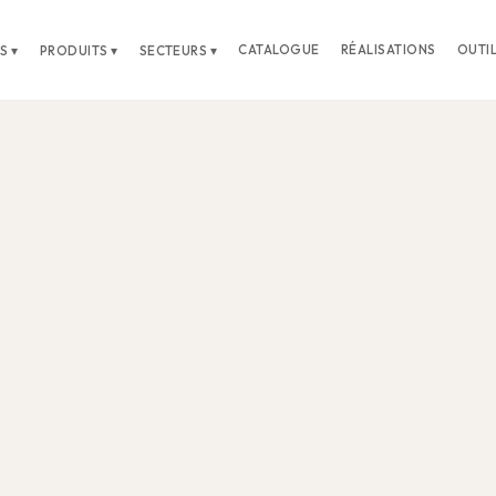
CATALOGUE
RÉALISATIONS
OUTI
S ▾
PRODUITS ▾
SECTEURS ▾