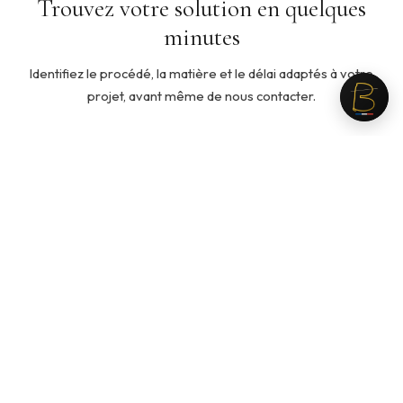
Trouvez votre solution en quelques
minutes
Identifiez le procédé, la matière et le délai adaptés à votre
projet, avant même de nous contacter.
5 min
◇
Quelle ouate pour mon produit ?
Cinq questions pour identifier la ouate adaptée à votre
usage, votre toucher recherché et votre budget.
Recommandation personnalisée en fin de parcours.
Lancer le guide →
3 min