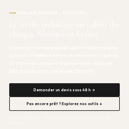
FABRICANT FRANÇAIS — DEPUIS 1936
Le textile technique sur cahier des
charges, fabriqué en France
Ouatinage, matelassage, broderie industrielle pour
la literie, l'hôtellerie de luxe, le médical et l'industrie.
Du prototype unitaire à la grande série, conçus et
fabriqués dans nos ateliers de Clary (59).
Demander un devis sous 48 h →
Pas encore prêt ? Explorez nos outils ↓
Sans engagement — réponse personnalisée par notre bureau
d'études.