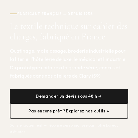
FABRICANT FRANÇAIS — DEPUIS 1936
Le textile technique sur cahier des
charges, fabriqué en France
Ouatinage, matelassage, broderie industrielle pour
la literie, l'hôtellerie de luxe, le médical et l'industrie.
Du prototype unitaire à la grande série, conçus et
fabriqués dans nos ateliers de Clary (59).
Demander un devis sous 48 h →
Pas encore prêt ? Explorez nos outils ↓
Sans engagement — réponse personnalisée par notre bureau
d'études.