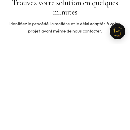
Trouvez votre solution en quelques
minutes
Identifiez le procédé, la matière et le délai adaptés à votre
projet, avant même de nous contacter.
5 min
◇
Quelle ouate pour mon produit ?
Cinq questions pour identifier la ouate adaptée à votre
usage, votre toucher recherché et votre budget.
Recommandation personnalisée en fin de parcours.
Lancer le guide →
3 min