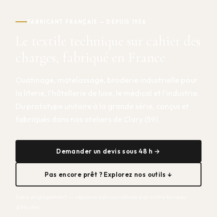
FABRICANT FRANÇAIS — DEPUIS 1936
Le textile technique sur cahier des
charges, fabriqué en France
Ouatinage, matelassage, broderie industrielle pour
la literie, l'hôtellerie de luxe, le médical et l'industrie.
Du prototype unitaire à la grande série, conçus et
fabriqués dans nos ateliers de Clary (59).
Demander un devis sous 48 h →
Pas encore prêt ? Explorez nos outils ↓
Sans engagement — réponse personnalisée par notre bureau
d'études.