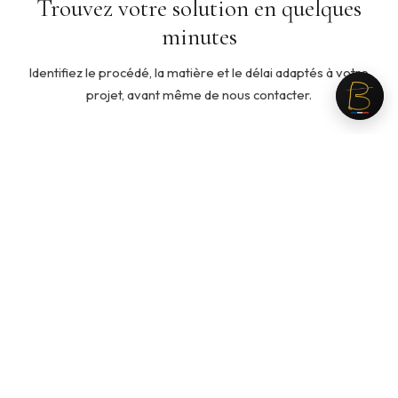
Trouvez votre solution en quelques
minutes
Identifiez le procédé, la matière et le délai adaptés à votre
projet, avant même de nous contacter.
5 min
◇
Quelle ouate pour mon produit ?
Cinq questions pour identifier la ouate adaptée à votre
usage, votre toucher recherché et votre budget.
Recommandation personnalisée en fin de parcours.
Lancer le guide →
3 min